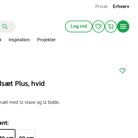
Privat
Erhverv
Log ind
n
Inspiration
Projekter
lsæt Plus, hvid
avsæt med 12 stave og 12 bolde.
ant: