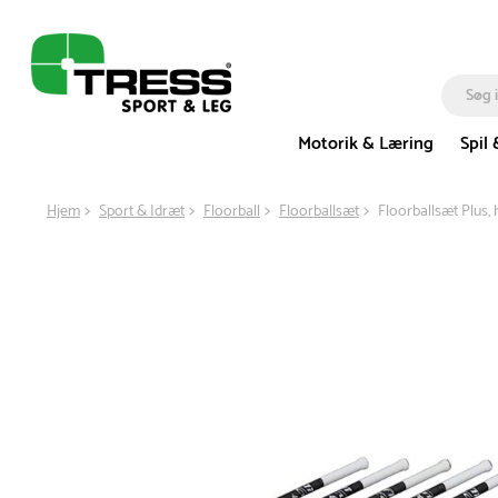
Motorik & Læring
Spil 
Hjem
Sport & Idræt
Floorball
Floorballsæt
Floorballsæt Plus, 