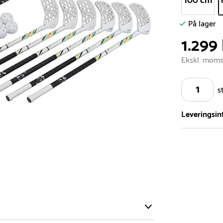
100 cm
På lager
1.299 
Ekskl. mom
s
Leveringsin
Vi har et st
5.000 forske
- Leveringst
- Leveringsti
- I tilfælde 
telefon med 