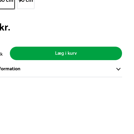
80 cm
90 cm
kr.
s
Læg i kurv
tk
formation
ort og effektivt lager på ca. 6.000 kvadratmeter med mere end
llige produkter på hylderne til omgående levering.
iden på lagervarer er i Danmark normalt 1-3 hverdage
den på specialvarer og bestillingsvarer oplyses ved bestilling
af restordre vil kundeservice kontakte dig via e-mail eller
information om forventet leveringstidspunkt