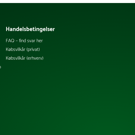
Handelsbetingelser
FAQ – find svar her
k
Købsvilkår (privat)
Købsvilkår (erhverv)
b