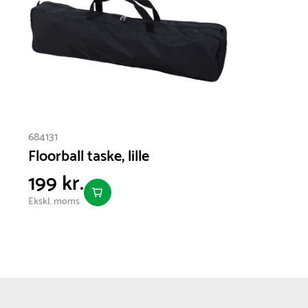
bolden ligger mest naturligt til højre, når der skal skydes.
Vælg mellem flere stavlængder:
80 cm | Skaftets flex 32 mm | bladlængde 240 mm | Anbefal
90 cm | Skaftets flex 30 mm | bladlængde 260 mm | Anbefa
100 cm | Skaftets flex 27 mm | bladlængde 260 mm | Anbefa
684131
Floorball taske, lille
199 kr.
Ekskl. moms