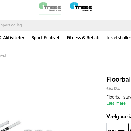
& Aktiviteter
Sport & Idræt
Fitness & Rehab
Idrætshalle
hvid
Floorbal
684124
Floorball st
Læs mere
Vælg vari