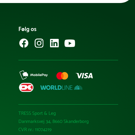
Følg os
TRESS Sport & Leg
Danmarksvej 34, 8660 Skanderborg
CVR nr.: 11074219