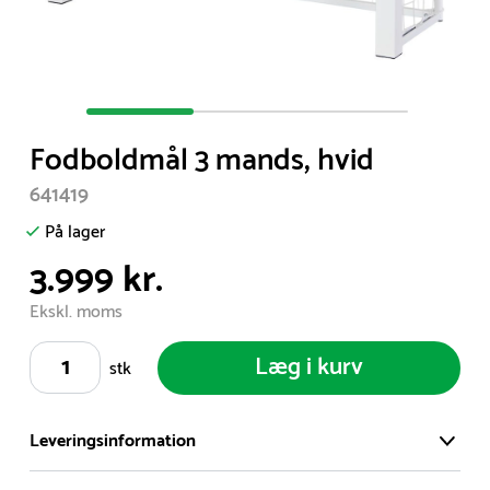
Item
1
Fodboldmål 3 mands, hvid
of
3
641419
På lager
3.999 kr.
Ekskl. moms
Læg i kurv
stk
Leveringsinformation