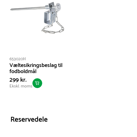
Netto vægt:
30.192 kg
653020H
Væltesikringsbeslag til
fodboldmål
299 kr.
Ekskl. moms
Reservedele