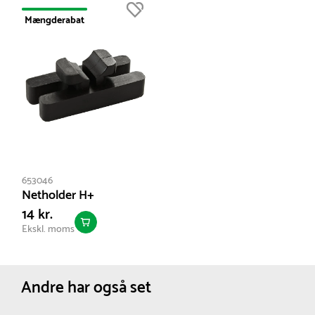
Mængderabat
653046
Netholder H+
14 kr.
Ekskl. moms
Andre har også set