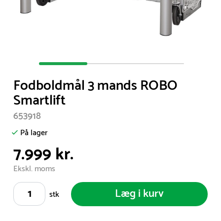
Item
1
Fodboldmål 3 mands ROBO
of
Smartlift
3
653918
På lager
7.999 kr.
Ekskl. moms
Læg i kurv
stk