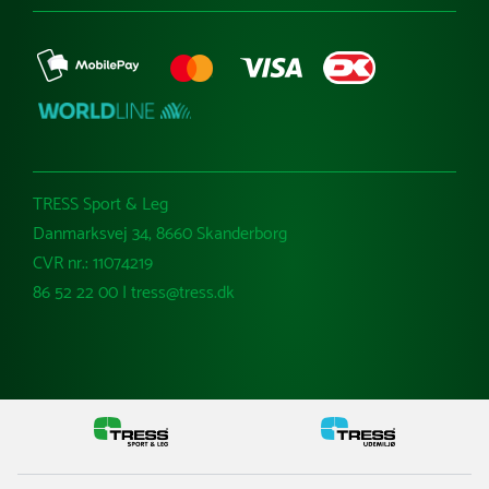
TRESS Sport & Leg
Danmarksvej 34, 8660 Skanderborg
CVR nr.: 11074219
86 52 22 00 | tress@tress.dk