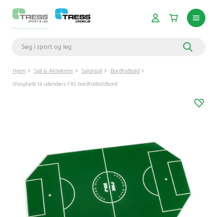
Hjem
Spil & Aktiviteter
Salonspil
Bordfodbold
Glasplade til udendørs FAS bordfodboldbord