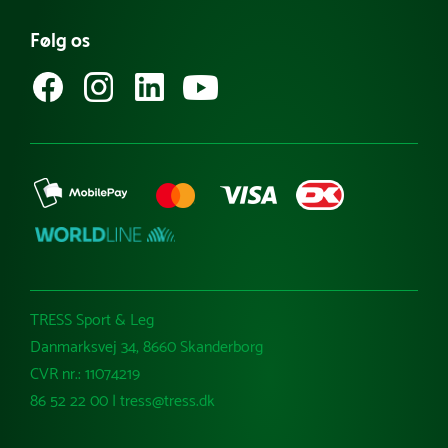
Bliv en del af vores e-mailklub
Købsvilkår (privat)
Whistleblowerordning
Specialdesign dit eget net
Følg os
Købsvilkår (erhverv)
TRESS Sport & Leg
Danmarksvej 34, 8660 Skanderborg
CVR nr.: 11074219
86 52 22 00 | tress@tress.dk