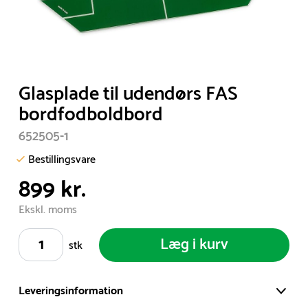
Item
Glasplade til udendørs FAS
1
bordfodboldbord
of
652505-1
1
Bestillingsvare
899 kr.
Ekskl. moms
Læg i kurv
stk
Leveringsinformation