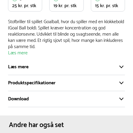
med mere end 5.000 forskellige produkter på hylderne til
25 kr. pr. stk
19 kr. pr. stk
15 kr. pr. stk
omgående levering.
Stofbriller til spillet Goalball, hvor du spiller med en klokkebold
- Leveringstiden på lagervarer er i Danmark normalt 1-3
(Goal Ball bold). Spillet kræver koncentration og god
hverdage
reaktionsevne. Udviklet til blinde og svagtseende, men alle
- Leveringstiden på specialvarer og bestillingsvarer oplyses
kan være med. Et rigtig sjovt spil, hvor mange kan inkluderes
på samme tid.
ved bestilling
Læs mere
- I tilfælde af restordre vil kundeservice kontakte dig via e-
mail eller telefon med information om forventet
Læs mere
leveringstidspunkt
Produktspecifikationer
Alle vores legepladser produceres på bestilling, hvilket
Stofbriller til spillet Goalball, hvor du spiller med en
betyder, at de normalt bliver leveret til kunden i løbet 3-6
klokkebold (Goal Ball bold). Spillet kræver
Download
koncentration og god reaktionsevne. Udviklet til
Materiale:
Textil
uger. Leveringstiden kan dog være længere i højsæsonen.
blinde og svagtseende, men alle kan være med. Et
Dimensioner:
Bredde :
17 cm
Produktdatablad
rigtig sjovt spil, hvor mange kan inkluderes på
Højde :
8.5 cm
samme tid.
Farve:
Sort
Andre har også set
Netto vægt:
0.03 kg
Brillen er i sort stof med elastik og