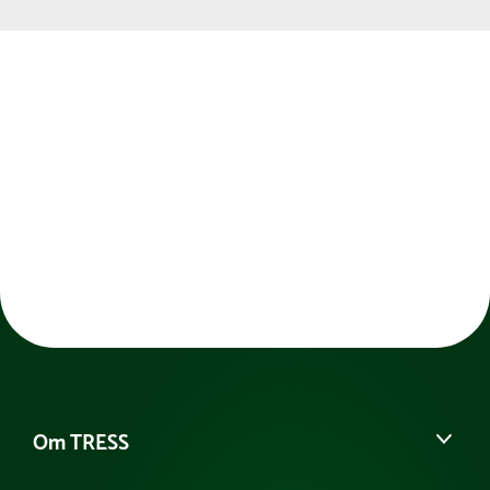
burrebåndslukning. Sidder behageligt, og lukker
godt af for udsynet. Blindebrillen kan selvfølgelig
også bruges til mange andre sjove lege.
Blindebrillerne kaldes også for Mobilitybriller,
Goalballbriller, Stofbriller, Eyeshades og Blindfolds.
Om TRESS