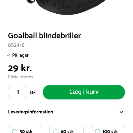
Item
Goalball blindebriller
1
652416
of
1
På lager
29 kr.
Ekskl. moms
Læg i kurv
stk
Leveringsinformation
Vi har et stort og effektivt lager på ca. 6.000 kvadratmeter
30 stk
60 stk
100 stk