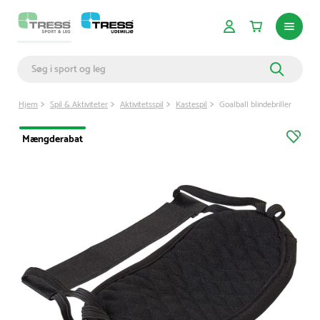
Hjem
Spil & Aktiviteter
Aktivitetsspil
Kastespil
Goalball blindebriller
Mængderabat