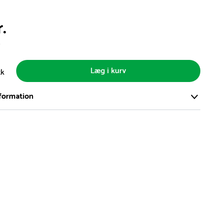
.
s
Læg i kurv
tk
formation
ort og effektivt lager på ca. 6.000 kvadratmeter med mere end
llige produkter på hylderne til omgående levering.
iden på lagervarer er i Danmark normalt 1-3 hverdage
den på specialvarer og bestillingsvarer oplyses ved bestilling
af restordre vil kundeservice kontakte dig via e-mail eller
information om forventet leveringstidspunkt
gepladser produceres på bestilling, hvilket betyder, at de