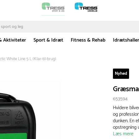
& Aktiviteter
Sport & Idræt
Fitness & Rehab
Idrætshalle
ic White Line 5 L (Klar-til-brug)
Nyhed
Græsmali
653594
Hvidere blive
og profession
dunken. En e
opstregning 
Læs mere