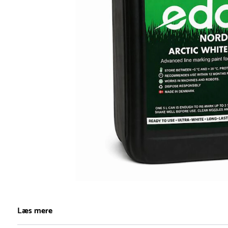
Item
1
Læs mere
of