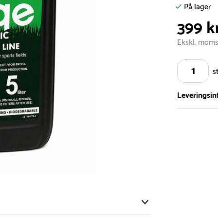
På lager
399 kr
Ekskl. mom
s
Leveringsin
Vi har et st
5.000 forske
- Leveringst
- Leveringsti
- I tilfælde 
telefon med 
Alle vores le