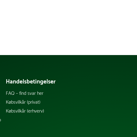
Handelsbetingelser
FAQ – find svar her
k
Købsvilkår (privat)
Købsvilkår (erhverv)
b