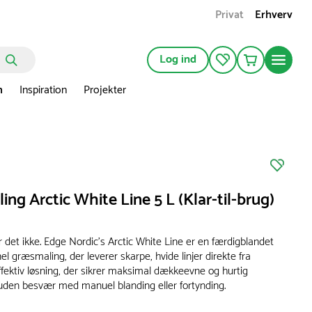
Privat
Erhverv
Log ind
n
Inspiration
Projekter
ng Arctic White Line 5 L (Klar-til-brug)
r det ikke. Edge Nordic’s Arctic White Line er en færdigblandet
el græsmaling, der leverer skarpe, hvide linjer direkte fra
ffektiv løsning, der sikrer maksimal dækkeevne og hurtig
uden besvær med manuel blanding eller fortynding.