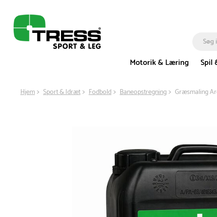
Motorik & Læring
Spil 
Hjem
Sport & Idræt
Fodbold
Baneopstregning
Græsmaling Arct