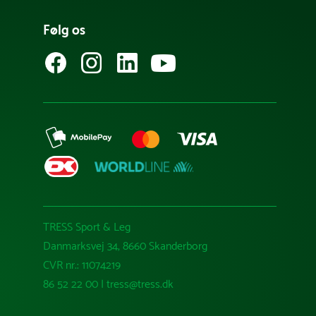
Følg os
TRESS Sport & Leg
Danmarksvej 34, 8660 Skanderborg
CVR nr.: 11074219
86 52 22 00 | tress@tress.dk