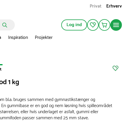
Privat
Erhverv
Log ind
n
Inspiration
Projekter
t
d 1 kg
m bl.a. bruges sammen med gymnastikstænger og
. En gummibase er en god og nem løsning hvis spilleområdet
 størrelsen, eller hvis underlaget er asfalt, gummi eller
Gummifoden passer sammen med 25 mm stave.