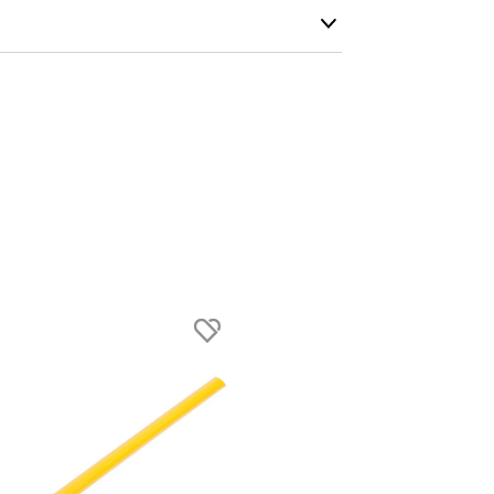
telefon med 
Model
Alle vores le
Indendørs
Udendørs
normalt blive
være længer