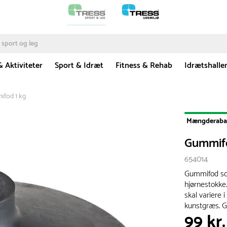
& Aktiviteter
Sport & Idræt
Fitness & Rehab
Idrætshalle
fod 1 kg
Mængderaba
Gummifo
654014
Gummifod so
hjørnestokke
skal variere i
kunstgræs. 
99 kr.