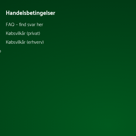
Handelsbetingelser
FAQ – find svar her
k
Købsvilkår (privat)
Købsvilkår (erhverv)
b