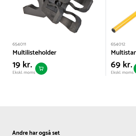
654011
654012
Multilisteholder
Multista
19 kr.
69 kr.
Ekskl. moms
Ekskl. moms
Andre har også set