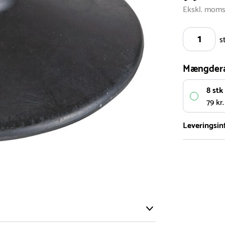
Ekskl. mom
s
Mængder
8 stk
79 kr.
Leveringsin
Vi har et st
5.000 forske
- Leveringst
- Leveringsti
- I tilfælde 