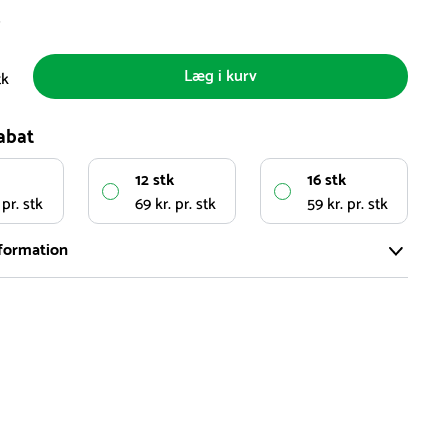
s
Læg i kurv
tk
abat
12 stk
16 stk
 pr. stk
69 kr. pr. stk
59 kr. pr. stk
formation
ort og effektivt lager på ca. 6.000 kvadratmeter med mere end
llige produkter på hylderne til omgående levering.
iden på lagervarer er i Danmark normalt 1-3 hverdage
den på specialvarer og bestillingsvarer oplyses ved bestilling
af restordre vil kundeservice kontakte dig via e-mail eller