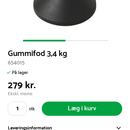
Item
1
Gummifod 3,4 kg
of
2
654015
På lager
279 kr.
Ekskl. moms
Læg i kurv
stk
Leveringsinformation