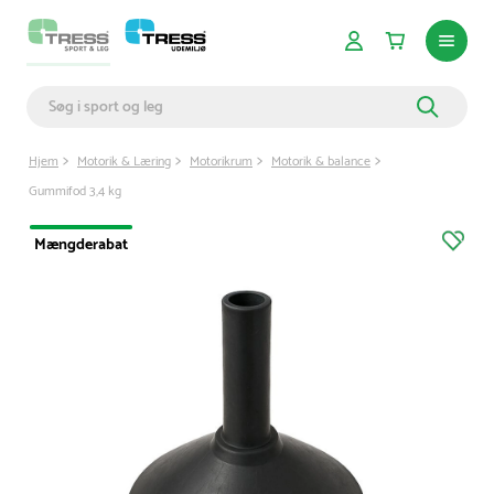
Hjem
Motorik & Læring
Motorikrum
Motorik & balance
Gummifod 3,4 kg
Mængderabat