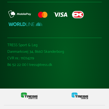
TRESS Sport & Leg
Danmarksvej 34, 8660 Skanderborg
CVR nr.: 11074219
86 52 22 00 | tress@tress.dk