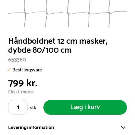
Item
Håndboldnet 12 cm masker,
1
dybde 80/100 cm
of
653360
1
Bestillingsvare
799 kr.
Ekskl. moms
Læg i kurv
stk
Leveringsinformation