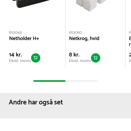
653046
653060
Netholder H+
Netkrog, hvid
14 kr.
8 kr.
Ekskl. moms
Ekskl. moms
E
Andre har også set