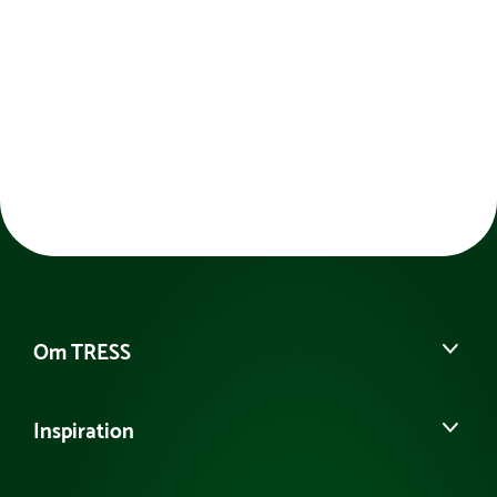
sammensættes på rigtig mange måder, og de
glade friske farver giver liv til legerummet. Fælles
for alle skummodulerne er at de er med slidstærkt
og aftageligt betræk, som har skjult lynlås.
Skumkernen har den helt rigtige blødhed der gør at
børnene ikke synker i når de leger på dem,
samtidig med at de er bløde så ingen slår sig når
der tumles rundt. Modulerne holder formen, også
over længere tid.
Om TRESS
Om os
Inspiration
Vores historie
Kontakt kundeservice
Se eller bestil et katalog