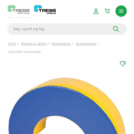
Hjem
Motorik & Læring
Motorikskum
Skummoduler
Halvcirkel skummodul