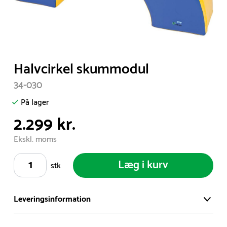
Item
Halvcirkel skummodul
1
34-030
of
1
På lager
2.299 kr.
Ekskl. moms
Læg i kurv
stk
Leveringsinformation