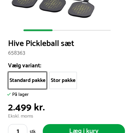
Item
1
Hive Pickleball sæt
of
3
658363
Vælg variant:
Standard pakke
Stor pakke
På lager
2.499 kr.
Ekskl. moms
Læg i kurv
stk