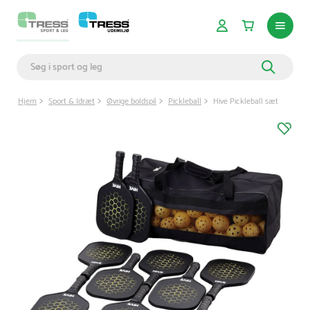
Hjem
Sport & Idræt
Øvrige boldspil
Pickleball
Hive Pickleball sæt