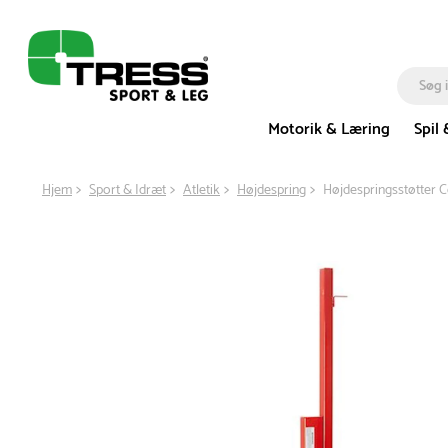
Motorik & Læring
Spil 
Hjem
Sport & Idræt
Atletik
Højdespring
Højdespringsstøtter C