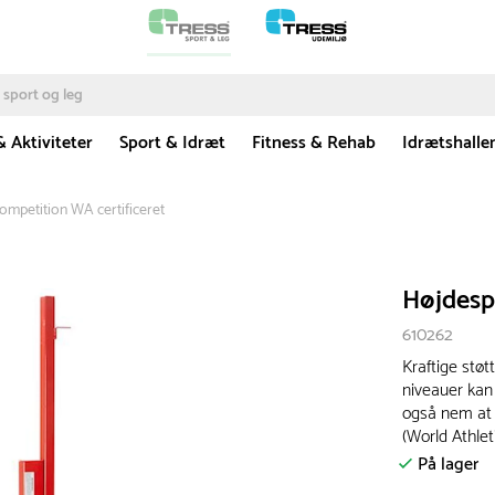
& Aktiviteter
Sport & Idræt
Fitness & Rehab
Idrætshalle
ompetition WA certificeret
Højdespr
610262
Kraftige støtt
niveauer kan
også nem at 
(World Athlet
På lager