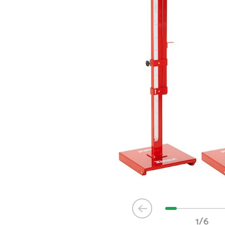
Item
1
1/6
of