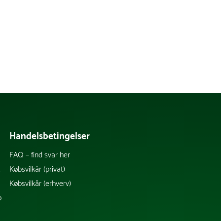
Handelsbetingelser
FAQ – find svar her
k
Købsvilkår (privat)
Købsvilkår (erhverv)
b