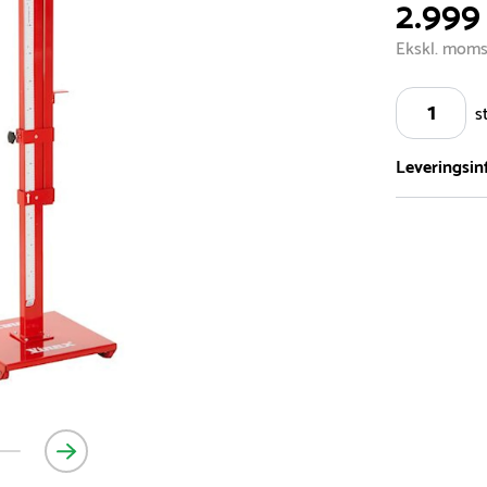
2.999 
Ekskl. mom
s
Leveringsin
Vi har et st
5.000 forske
- Leveringst
- Leveringsti
- I tilfælde 
telefon med 
Alle vores le
normalt blive