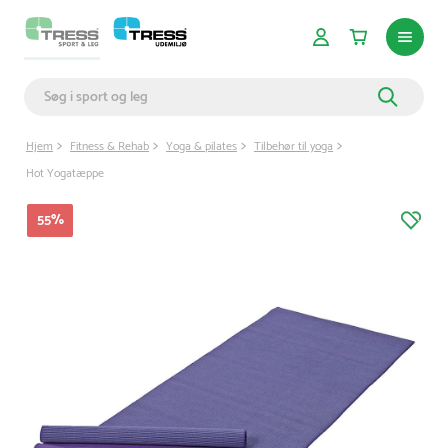
Hjem
Fitness & Rehab
Yoga & pilates
Tilbehør til yoga
Hot Yogatæppe
55
%