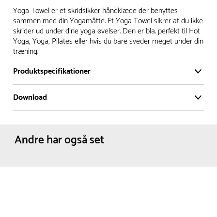
Vi har et stort og effektivt lager på ca. 6.000 kvadratmeter
Yoga Towel er et skridsikker håndklæde der benyttes
med mere end 5.000 forskellige produkter på hylderne til
sammen med din Yogamåtte. Et Yoga Towel sikrer at du ikke
skrider ud under dine yoga øvelser. Den er bla. perfekt til Hot
omgående levering.
Yoga, Yoga, Pilates eller hvis du bare sveder meget under din
træning.
- Leveringstiden på lagervarer er i Danmark normalt 1-3
hverdage
Produktspecifikationer
- Leveringstiden på specialvarer og bestillingsvarer oplyses
ved bestilling
Download
Materiale:
Textil
- I tilfælde af restordre vil kundeservice kontakte dig via e-
Dimensioner:
Bredde :
61 cm
Produktdatablad
mail eller telefon med information om forventet
Højde :
0.25 cm
Længde :
183 cm
leveringstidspunkt
Andre har også set
Farve:
Lilla
Netto vægt:
0.42 kg
Alle vores legepladser produceres på bestilling, hvilket
betyder, at de normalt bliver leveret til kunden i løbet 3-6
uger. Leveringstiden kan dog være længere i højsæsonen.