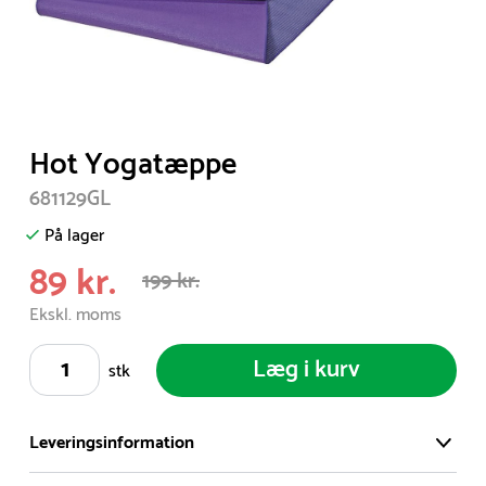
Item
Hot Yogatæppe
1
681129GL
of
1
På lager
89 kr.
199 kr.
Ekskl. moms
Læg i kurv
stk
Leveringsinformation