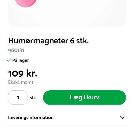
Item
Humørmagneter 6 stk.
1
960131
of
1
På lager
109 kr.
Ekskl. moms
Læg i kurv
stk
Leveringsinformation