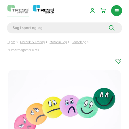
Hjem
Motorik & Læring
Motorisk leg
Sanselege
Humørmagneter 6 stk.