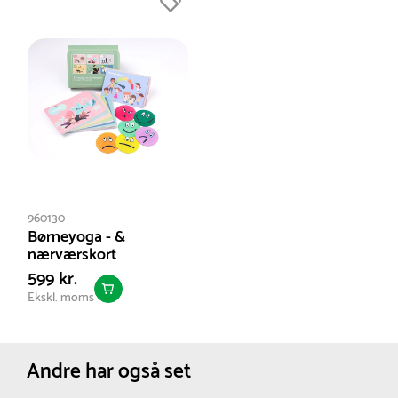
selvregulering og følelsesmæssig udvikling.
Ikonerne indgår i æsken med yoga- og
nærværskort, men kan også bruges separat. De er
intuitive og lette at forstå, også for mindre børn, og
kan hurtigt blive en naturlig del af hverdagen.
Vælg et roligt tidspunkt til at tale om, hvordan hver
af de enkelte humørikoner har det. Inddrag både
dig selv og situationer, barnet kan genkende, for at
gøre samtalen nærværende og relevant.
960130
Mange bruger humørmagneterne i daglige rutiner.
Børneyoga - &
For eksempel ved middagsbordet eller som en del
nærværskort
af et putteritual, hvor dagen tales igennem. Et
599 kr.
enkelt og virkningsfuldt redskab til at styrke børns
Ekskl. moms
følelsesmæssige forståelse og trivsel.
Andre har også set