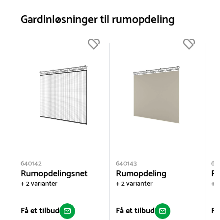
Gardinløsninger til rumopdeling
640142
640143
64
Rumopdelingsnet
Rumopdeling
Ru
+ 2 varianter
+ 2 varianter
+ 2
Få et tilbud
Få et tilbud
Få