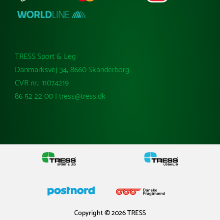
TRESS Sport & Leg
Danmarksvej 34, 8660 Skanderborg
CVR nr.: 11074219
86 52 22 00 | tress@tress.dk
Copyright © 2026 TRESS