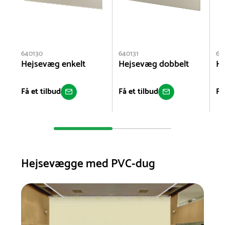
640130
640131
64
Hejsevæg enkelt
Hejsevæg dobbelt
He
Få et tilbud
Få et tilbud
Få
Hejsevægge med PVC-dug