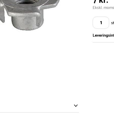
7 kr.
Ekskl. mom
s
Leveringsin
Vi har et st
5.000 forske
- Leveringst
- Leveringsti
- I tilfælde 
telefon med 
Alle vores le
normalt blive
være længer