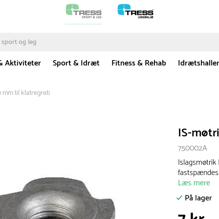
& Aktiviteter
Sport & Idræt
Fitness & Rehab
Idrætshalle
0 mm til klatregreb
IS-møtri
750002A
Islagsmøtrik 
fastspændes 
Læs mere
På lager