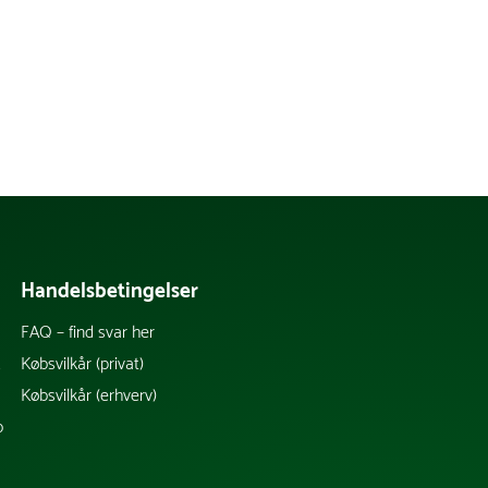
Handelsbetingelser
FAQ – find svar her
k
Købsvilkår (privat)
Købsvilkår (erhverv)
b