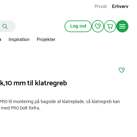
Privat
Erhverv
Log ind
n
Inspiration
Projekter
k,10 mm til klatregreb
M10 til montering på bagside af klatreplade, så klatregreb kan
med M10 bolt forfra.