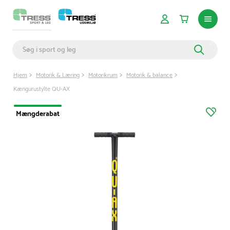
Hjem
Motorik & Læring
Motorikrum
Motorik & balance
Kængurustylte QU-AX
Mængderabat