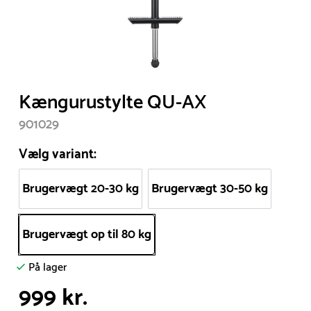
Item
Kængurustylte QU-AX
1
901029
of
1
Vælg variant:
Brugervægt 20-30 kg
Brugervægt 30-50 kg
Brugervægt op til 80 kg
På lager
999 kr.