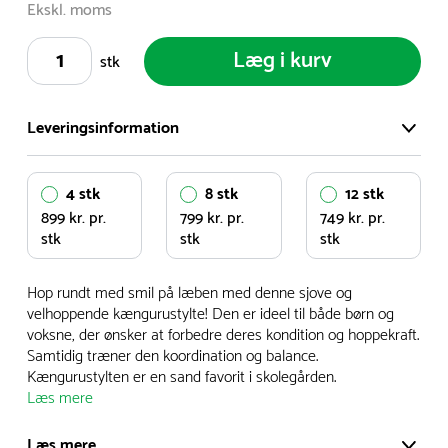
Ekskl. moms
Læg i kurv
stk
Leveringsinformation
Vi har et stort og effektivt lager på ca. 6.000 kvadratmeter
4 stk
8 stk
12 stk
med mere end 5.000 forskellige produkter på hylderne til
899 kr. pr.
799 kr. pr.
749 kr. pr.
omgående levering.
stk
stk
stk
- Leveringstiden på lagervarer er i Danmark normalt 1-3
Hop rundt med smil på læben med denne sjove og
hverdage
velhoppende kængurustylte! Den er ideel til både børn og
- Leveringstiden på specialvarer og bestillingsvarer oplyses
voksne, der ønsker at forbedre deres kondition og hoppekraft.
Samtidig træner den koordination og balance.
ved bestilling
Kængurustylten er en sand favorit i skolegården.
- I tilfælde af restordre vil kundeservice kontakte dig via e-
Læs mere
mail eller telefon med information om forventet
leveringstidspunkt
Læs mere