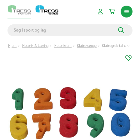
Hjem
Motorik & Læring
Motorikrum
Klatrevægge
Klatregreb tal 0-9