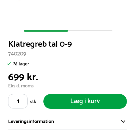
Item
1
Klatregreb tal 0-9
of
2
740209
På lager
699 kr.
Ekskl. moms
Læg i kurv
stk
Leveringsinformation