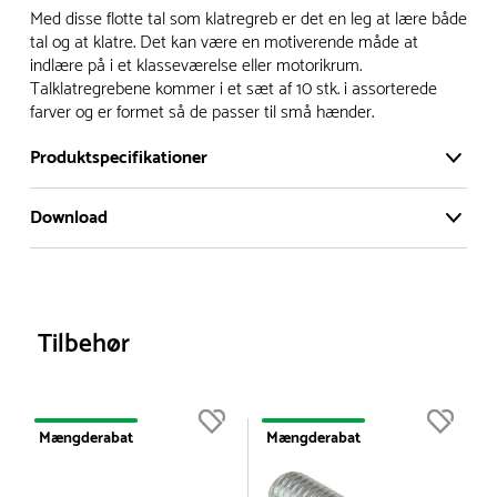
Vi har et stort og effektivt lager på ca. 6.000 kvadratmeter
Med disse flotte tal som klatregreb er det en leg at lære både
med mere end 5.000 forskellige produkter på hylderne til
tal og at klatre. Det kan være en motiverende måde at
indlære på i et klasseværelse eller motorikrum.
omgående levering.
Talklatregrebene kommer i et sæt af 10 stk. i assorterede
farver og er formet så de passer til små hænder.
- Leveringstiden på lagervarer er i Danmark normalt 1-3
hverdage
Produktspecifikationer
- Leveringstiden på specialvarer og bestillingsvarer oplyses
ved bestilling
Download
Antal i pakke:
10 stk
- I tilfælde af restordre vil kundeservice kontakte dig via e-
Farve:
Forskellige farver
Produktdatablad
mail eller telefon med information om forventet
Model:
Indendørs
Udendørs
leveringstidspunkt
Netto vægt:
3 kg
Tilbehør
Alle vores legepladser produceres på bestilling, hvilket
betyder, at de normalt bliver leveret til kunden i løbet 3-6
uger. Leveringstiden kan dog være længere i højsæsonen.
Mængderabat
Mængderabat