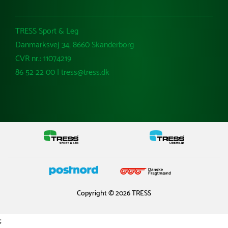
TRESS Sport & Leg
Danmarksvej 34, 8660 Skanderborg
CVR nr.: 11074219
86 52 22 00 | tress@tress.dk
Copyright © 2026 TRESS
;