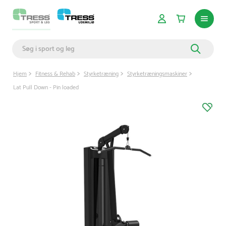
Hjem
Fitness & Rehab
Styrketræning
Styrketræningsmaskiner
Lat Pull Down - Pin loaded