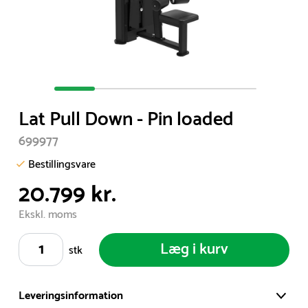
Item
1
Lat Pull Down - Pin loaded
of
5
699977
Bestillingsvare
20.799 kr.
Ekskl. moms
Læg i kurv
stk
Leveringsinformation