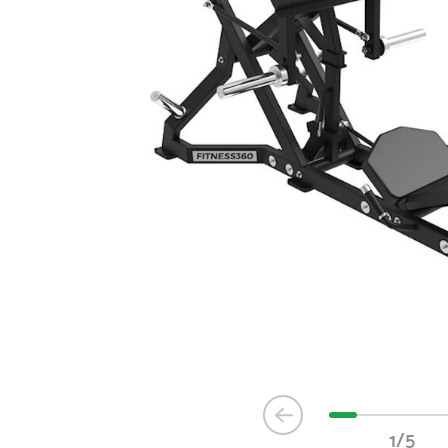
Item
1
1/5
of