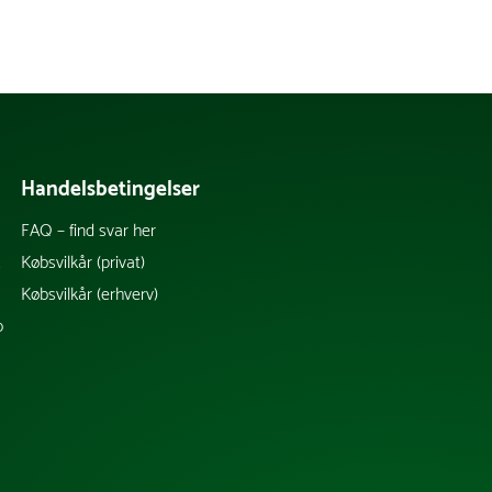
Handelsbetingelser
FAQ – find svar her
k
Købsvilkår (privat)
Købsvilkår (erhverv)
b