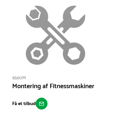
høj ydeevne. En ideel løsning til sikker og progressiv bensty
Bemærk: Denne maskine kræver opsætning og klargøring af
inden levering eller direkte på stedet efter nærmere aftale.
9560M
Montering af Fitnessmaskiner
Få et tilbud