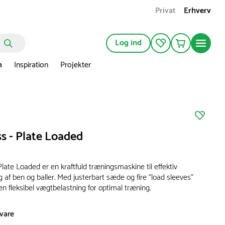
Privat
Erhverv
Log ind
n
Inspiration
Projekter
s - Plate Loaded
late Loaded er en kraftfuld træningsmaskine til effektiv
 af ben og baller. Med justerbart sæde og fire “load sleeves”
n fleksibel vægtbelastning for optimal træning.
svare