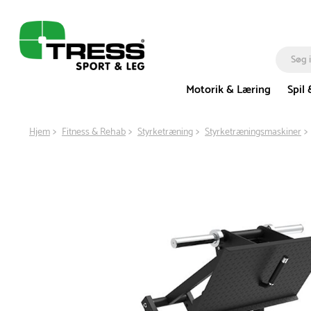
Motorik & Læring
Spil 
Hjem
Fitness & Rehab
Styrketræning
Styrketræningsmaskiner