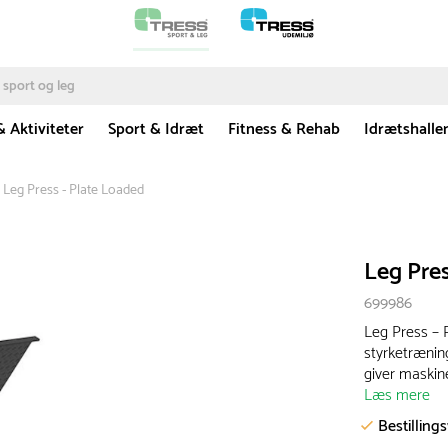
& Aktiviteter
Sport & Idræt
Fitness & Rehab
Idrætshalle
Leg Press - Plate Loaded
Leg Pres
699986
Leg Press – P
styrketræning
giver maskine
Læs mere
Bestilling