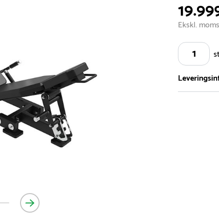
19.999
Ekskl. mom
s
Leveringsin
Vi har et st
5.000 forske
- Leveringst
- Leveringsti
- I tilfælde 
telefon med 
Alle vores le
normalt blive