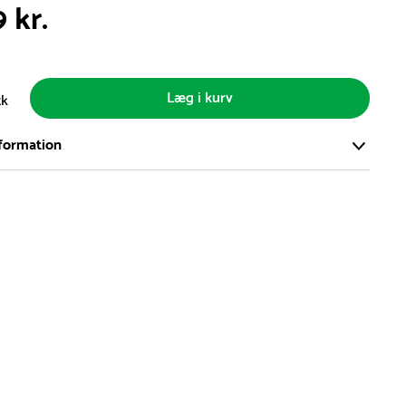
 kr.
s
Læg i kurv
tk
formation
ort og effektivt lager på ca. 6.000 kvadratmeter med mere end
llige produkter på hylderne til omgående levering.
iden på lagervarer er i Danmark normalt 1-3 hverdage
den på specialvarer og bestillingsvarer oplyses ved bestilling
af restordre vil kundeservice kontakte dig via e-mail eller
information om forventet leveringstidspunkt
gepladser produceres på bestilling, hvilket betyder, at de
r leveret til kunden i løbet 3-6 uger. Leveringstiden kan dog