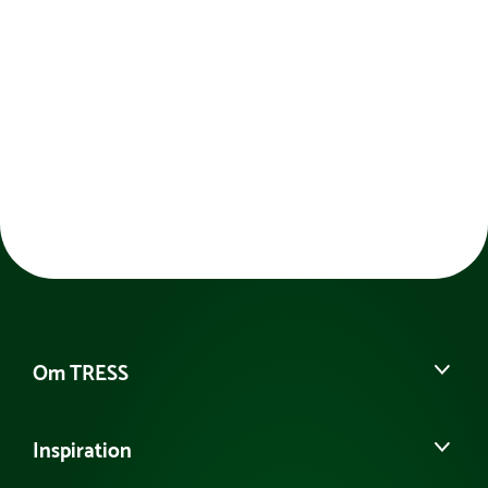
fremmer spilleglæden i frikvarterer og fritidstimer.
Det er et oplagt valg til skoler og institutioner, hvor
målet er at få flest mulige i bevægelse gennem
uformelt spil. Selvom battet ikke er beregnet til
teknisk konkurrencetræning, giver det en sjov og
inkluderende vinkel på det klassiske bordtennisspil.
Om TRESS
Om os
Inspiration
Vores historie
Kontakt kundeservice