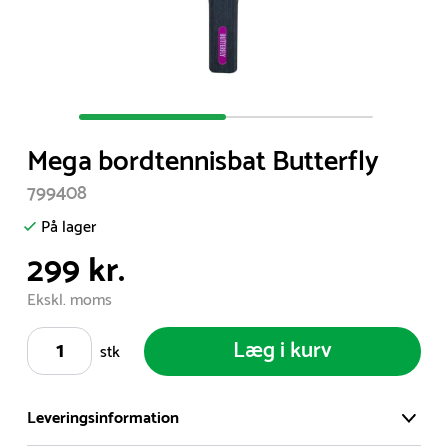
Item
1
Mega bordtennisbat Butterfly
of
2
799408
På lager
299 kr.
Ekskl. moms
Læg i kurv
stk
Leveringsinformation