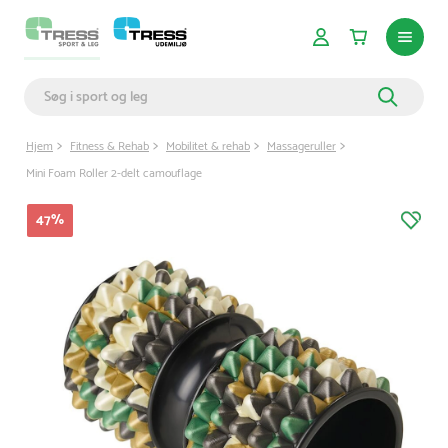
Hjem
Fitness & Rehab
Mobilitet & rehab
Massageruller
Mini Foam Roller 2-delt camouflage
47
%