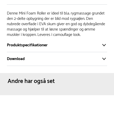
Vi har et stort og effektivt lager på ca. 6.000 kvadratmeter
Denne Mini Foam Roller er ideel til bl.a. rygmassage grundet
med mere end 5.000 forskellige produkter på hylderne til
den 2-delte opbygning der er blid mod rygsøjlen. Den
nubrede overflade i EVA skum giver en god og dybdegående
omgående levering.
massage og hjælper til at løsne spændinger og ømme
muskler i kroppen. Leveres i camouflage look.
- Leveringstiden på lagervarer er i Danmark normalt 1-3
hverdage
Produktspecifikationer
- Leveringstiden på specialvarer og bestillingsvarer oplyses
ved bestilling
Download
Materiale:
Skum
- I tilfælde af restordre vil kundeservice kontakte dig via e-
Plast
Produktdatablad
mail eller telefon med information om forventet
Dimensioner:
Diameter :
9.2 cm
Længde :
16 cm
leveringstidspunkt
Andre har også set
Farve:
Grøn
Brun
Alle vores legepladser produceres på bestilling, hvilket
Sort
betyder, at de normalt bliver leveret til kunden i løbet 3-6
Netto vægt:
0.1 kg
uger. Leveringstiden kan dog være længere i højsæsonen.