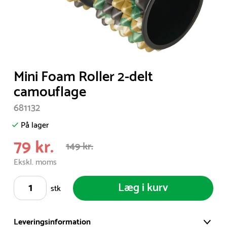
Item
Mini Foam Roller 2-delt
1
camouflage
of
681132
1
På lager
79 kr.
149 kr.
Ekskl. moms
Læg i kurv
stk
Leveringsinformation