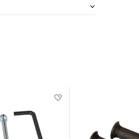
Dimensioner
t
Bredde :
52 cm
Højde :
40.5 cm
Længde :
101.5 cm
Sædehøjde :
24 cm