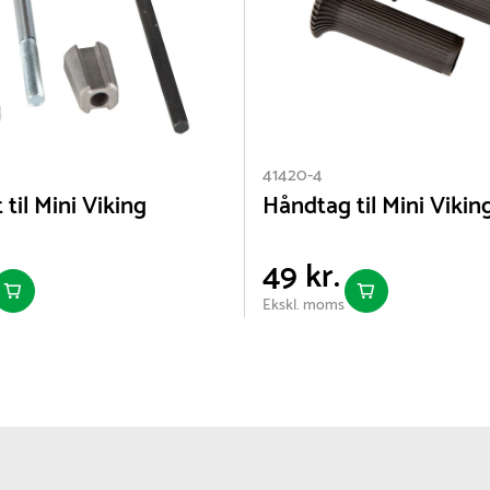
41420-4
 til Mini Viking
Håndtag til Mini Viking
49 kr.
Ekskl. moms