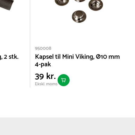
950008
4
, 2 stk.
Kapsel til Mini Viking, Ø10 mm
4-pak
39 kr.
Ekskl. moms
E