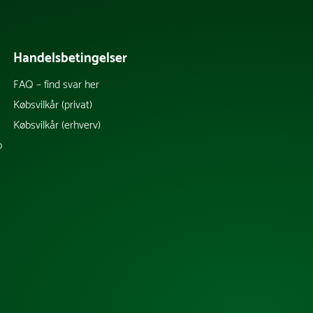
Handelsbetingelser
FAQ – find svar her
k
Købsvilkår (privat)
Købsvilkår (erhverv)
b