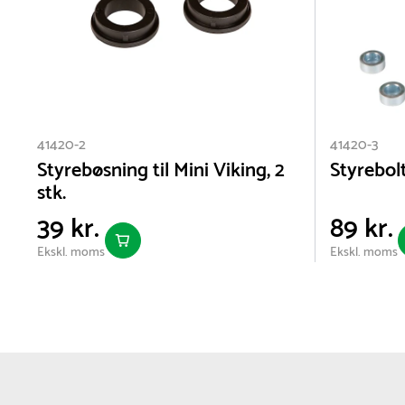
41420-2
41420-3
Styrebøsning til Mini Viking, 2
Styrebolt
stk.
39 kr.
89 kr.
Ekskl. moms
Ekskl. moms