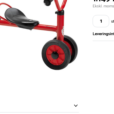
Ekskl. mom
s
Leveringsin
Vi har et st
5.000 forske
- Leveringst
- Leveringsti
- I tilfælde 
telefon med 
Alle vores le
normalt blive
være længer