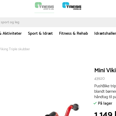
& Aktiviteter
Sport & Idræt
Fitness & Rehab
Idrætshalle
Viking Triple skubber
Mini Vik
43920
PushBike tripl
blandt børne
håndtag til p
På lager
1.149 