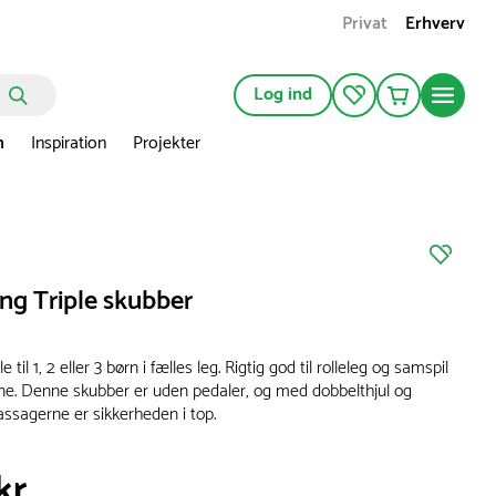
Privat
Erhverv
Log ind
n
Inspiration
Projekter
ing Triple skubber
e til 1, 2 eller 3 børn i fælles leg. Rigtig god til rolleleg og samspil
ne. Denne skubber er uden pedaler, og med dobbelthjul og
assagerne er sikkerheden i top.
kr.