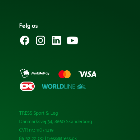
Følg os
TRESS Sport & Leg
Danmarksvej 34, 8660 Skanderborg
CVR nr.: 11074219
86 52 22 00 | tress@tress.dk