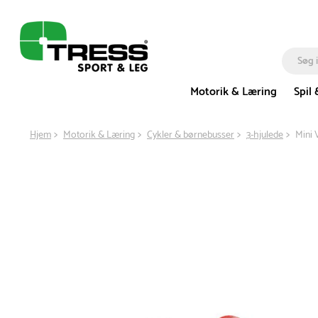
Motorik & Læring
Spil 
Hjem
Motorik & Læring
Cykler & børnebusser
3-hjulede
Mini 