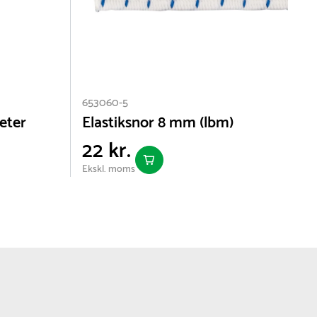
653060-5
eter
Elastiksnor 8 mm (lbm)
22 kr.
Ekskl. moms