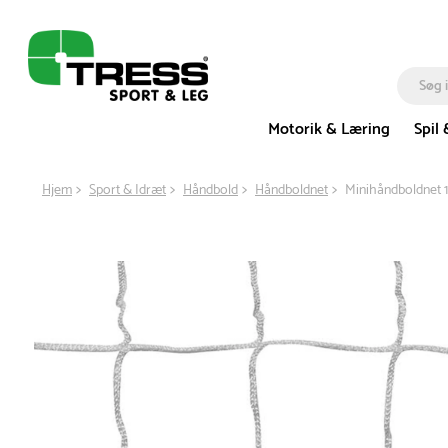
Motorik & Læring
Spil 
Hjem
Sport & Idræt
Håndbold
Håndboldnet
Minihåndboldnet 