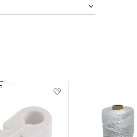
være længer
Maskestørrelse
10
t