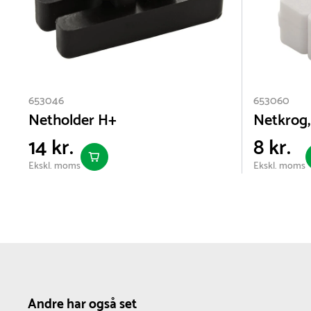
653046
653060
Netholder H+
Netkrog,
14 kr.
8 kr.
Ekskl. moms
Ekskl. moms
Andre har også set