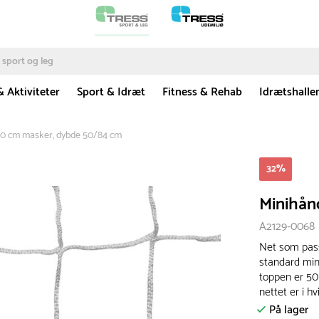
& Aktiviteter
Sport & Idræt
Fitness & Rehab
Idrætshalle
10 cm masker, dybde 50/84 cm
32
%
Minihån
A2129-0068
Net som pass
standard min
toppen er 50
nettet er i hv
På lager