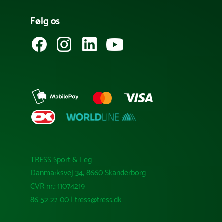
Følg os
TRESS Sport & Leg
Danmarksvej 34, 8660 Skanderborg
CVR nr.: 11074219
86 52 22 00 | tress@tress.dk