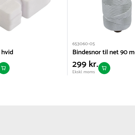
653060-05
 hvid
Bindesnor til net 90 m
299 kr.
Ekskl. moms