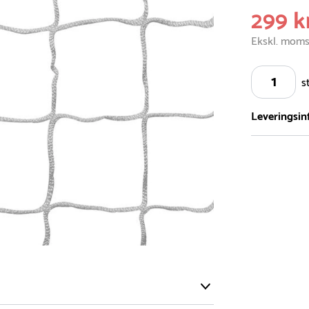
299 k
Ekskl. mom
s
Leveringsin
Vi har et st
5.000 forske
- Leveringst
- Leveringsti
- I tilfælde 
telefon med 
Alle vores le
normalt blive