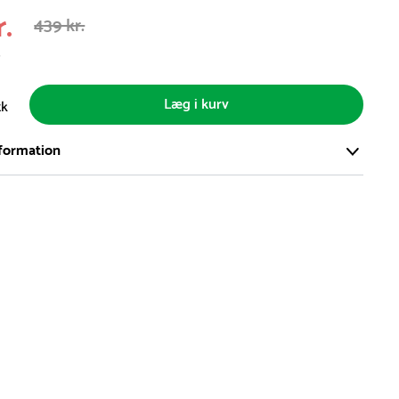
r.
439 kr.
s
Læg i kurv
tk
formation
ort og effektivt lager på ca. 6.000 kvadratmeter med mere end
llige produkter på hylderne til omgående levering.
iden på lagervarer er i Danmark normalt 1-3 hverdage
den på specialvarer og bestillingsvarer oplyses ved bestilling
af restordre vil kundeservice kontakte dig via e-mail eller
information om forventet leveringstidspunkt
gepladser produceres på bestilling, hvilket betyder, at de
r leveret til kunden i løbet 3-6 uger. Leveringstiden kan dog