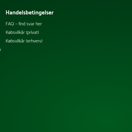
Handelsbetingelser
FAQ – find svar her
k
Købsvilkår (privat)
Købsvilkår (erhverv)
b