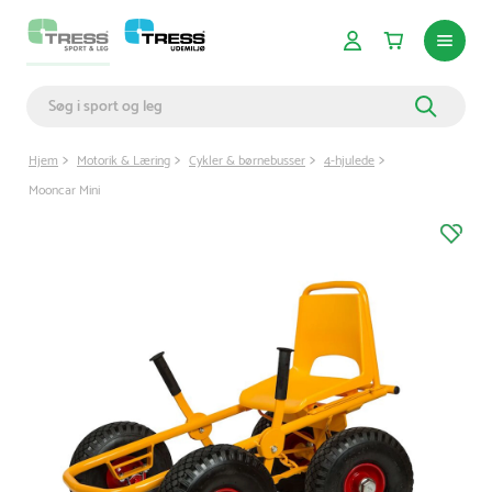
Hjem
Motorik & Læring
Cykler & børnebusser
4-hjulede
Mooncar Mini