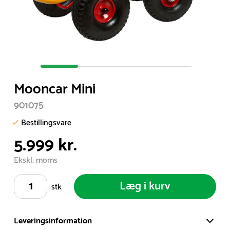
Item
1
Mooncar Mini
of
4
901075
Bestillingsvare
5.999 kr.
Ekskl. moms
Læg i kurv
stk
Leveringsinformation