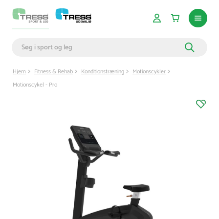
Hjem
Fitness & Rehab
Konditionstræning
Motionscykler
Motionscykel - Pro