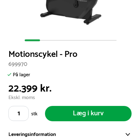
Item
1
Motionscykel - Pro
of
6
699970
På lager
22.399 kr.
Ekskl. moms
Læg i kurv
stk
Leveringsinformation