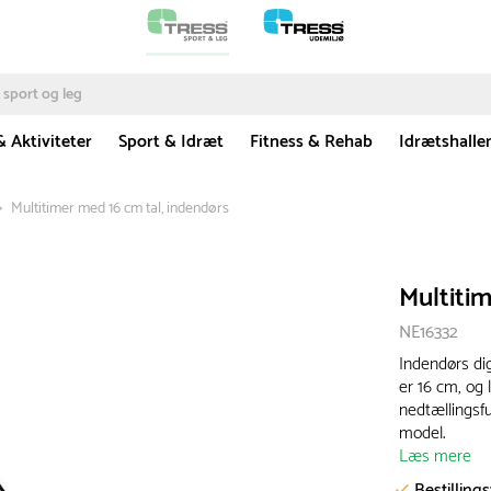
& Aktiviteter
Sport & Idræt
Fitness & Rehab
Idrætshalle
Multitimer med 16 cm tal, indendørs
Multitim
NE16332
Indendørs dig
er 16 cm, og
nedtællingsf
model.
Læs mere
Bestilling