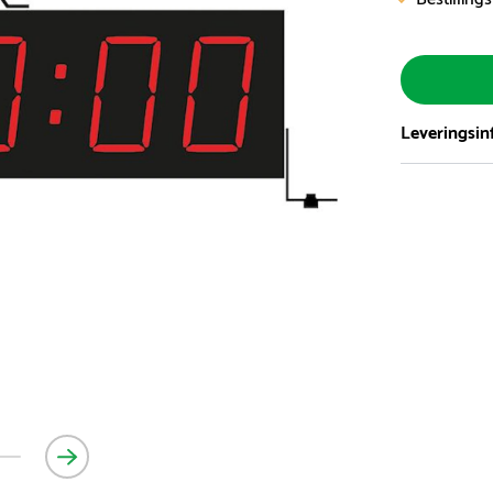
Leveringsin
Vi har et st
5.000 forske
- Leveringst
- Leveringsti
- I tilfælde 
telefon med 
Alle vores le
normalt blive
være længer