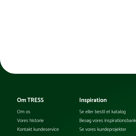
Om TRESS
Inspiration
Om os
Se eller bestil et katalog
Vores historie
Besøg vores inspirationsban
Kontakt kundeservice
Se vores kundeprojekter