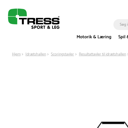
Motorik & Læring
Spil 
Hjem
Idrætshallen
Scoringstavler
Resultattavler til idrætshallen