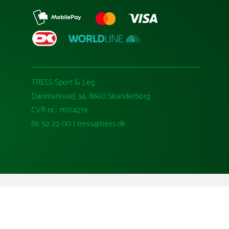
TRESS Sport & Leg
Danmarksvej 34, 8660 Skanderborg
CVR nr.: 11074219
86 52 22 00 | tress@tress.dk