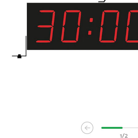
Item
1
1/2
of