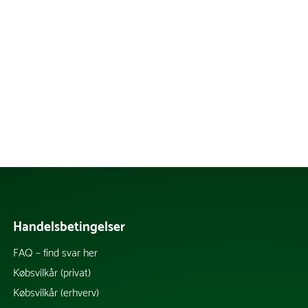
Handelsbetingelser
FAQ – find svar her
k
Købsvilkår (privat)
Købsvilkår (erhverv)