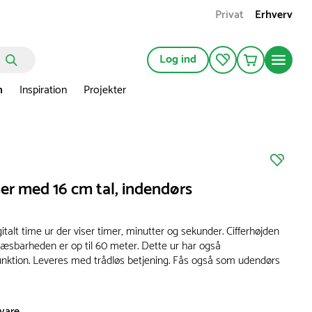
Privat
Erhverv
Log ind
n
Inspiration
Projekter
er med 16 cm tal, indendørs
italt time ur der viser timer, minutter og sekunder. Cifferhøjden
 læsbarheden er op til 60 meter. Dette ur har også
unktion. Leveres med trådløs betjening. Fås også som udendørs
svare