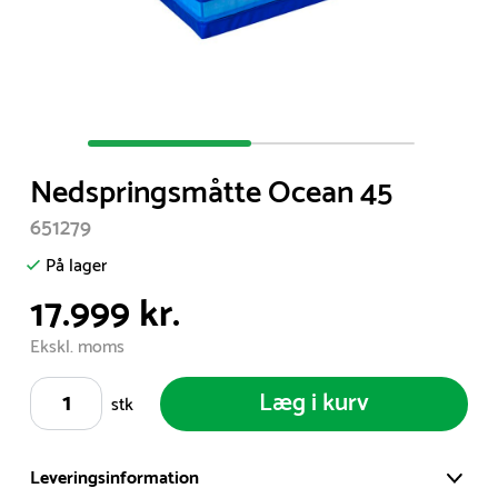
Item
1
Nedspringsmåtte Ocean 45
of
2
651279
På lager
17.999 kr.
Ekskl. moms
Læg i kurv
stk
Leveringsinformation