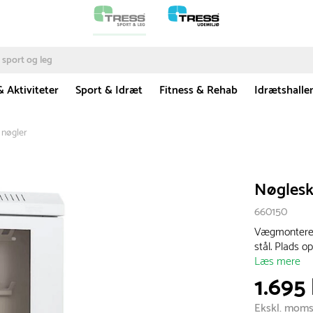
& Aktiviteter
Sport & Idræt
Fitness & Rehab
Idrætshalle
 nøgler
Nøgleska
660150
Vægmonteret 
stål. Plads o
Læs mere
1.695 
Ekskl. mom