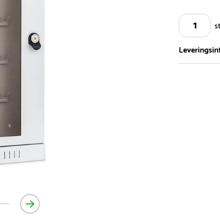
s
Leveringsin
Vi har et st
5.000 forske
- Leveringst
- Leveringsti
- I tilfælde 
telefon med 
Alle vores le
normalt blive
være længer