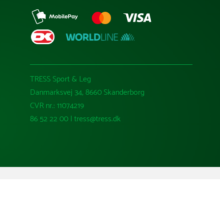
TRESS Sport & Leg
Danmarksvej 34, 8660 Skanderborg
CVR nr.: 11074219
86 52 22 00 | tress@tress.dk