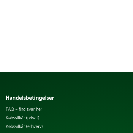
Handelsbetingelser
FAQ – find svar her
k
Købsvilkår (privat)
Købsvilkår (erhverv)