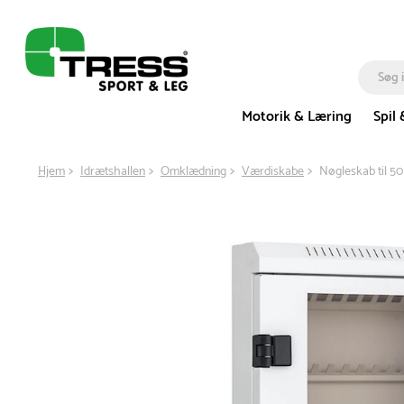
Motorik & Læring
Spil 
Hjem
Idrætshallen
Omklædning
Værdiskabe
Nøgleskab til 50