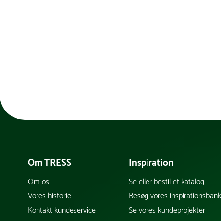
Om TRESS
Inspiration
Om os
Se eller bestil et katalog
Vores historie
Besøg vores inspirationsban
Kontakt kundeservice
Se vores kundeprojekter