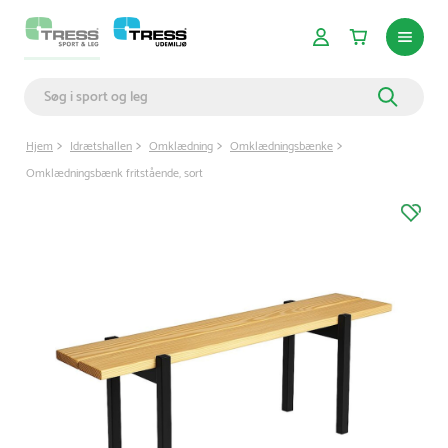
Hjem
Idrætshallen
Omklædning
Omklædningsbænke
Omklædningsbænk fritstående, sort