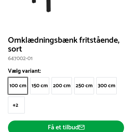
Item
Omklædningsbænk fritstående,
1
sort
of
647002-01
1
Vælg variant:
100 cm
150 cm
200 cm
250 cm
300 cm
+2
Få et tilbud