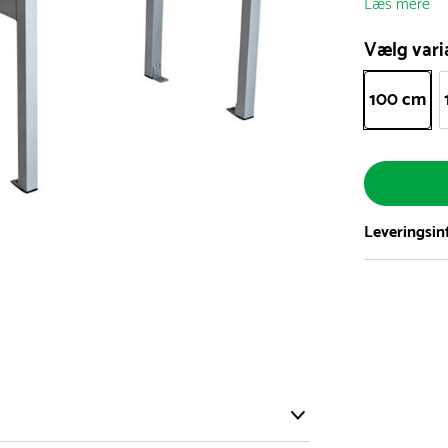
Læs mere
Vælg vari
100 cm
Leveringsin
Vi har et st
5.000 forske
- Leveringst
- Leveringsti
- I tilfælde 
telefon med 