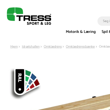
Motorik & Læring
Spil 
Hjem
Idrætshallen
Omklædning
Omklædningsbænke
Omklædn