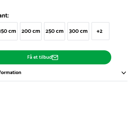
ant:
150 cm
200 cm
250 cm
300 cm
+2
Få et tilbud
formation
ort og effektivt lager på ca. 6.000 kvadratmeter med mere end
llige produkter på hylderne til omgående levering.
iden på lagervarer er i Danmark normalt 1-3 hverdage
den på specialvarer og bestillingsvarer oplyses ved bestilling
af restordre vil kundeservice kontakte dig via e-mail eller
information om forventet leveringstidspunkt