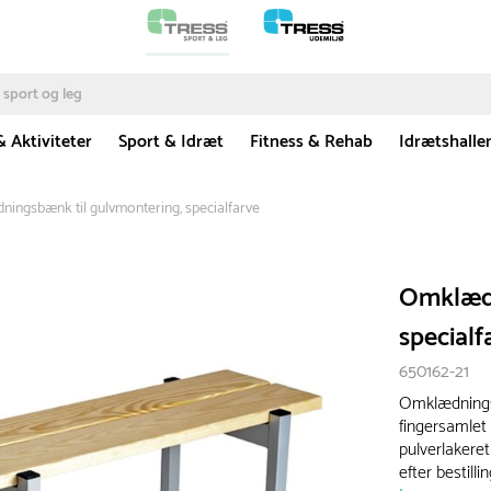
& Aktiviteter
Sport & Idræt
Fitness & Rehab
Idrætshalle
ingsbænk til gulvmontering, specialfarve
Omklædn
specialf
650162-21
Omklædningsb
fingersamlet
pulverlakeret
efter bestillin