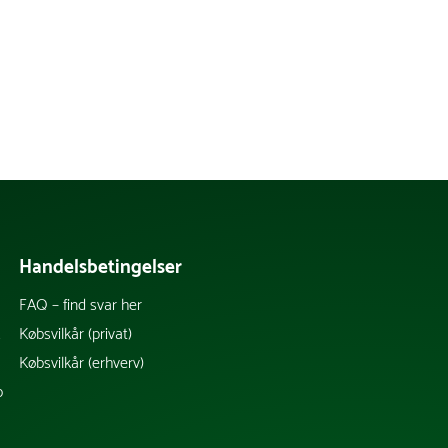
Handelsbetingelser
FAQ – find svar her
k
Købsvilkår (privat)
Købsvilkår (erhverv)
b