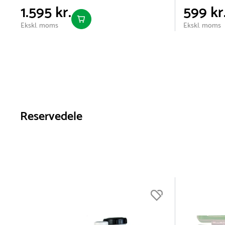
*Vedr. korrekt bortskaffelse af elektronik:
1.595 kr.
599 kr
I henhold til reglerne om producentansvar er det kundens ans
udtjente elektronikprodukter.
Ekskl. moms
Ekskl. moms
Privatkunder kan finde information om godkendte indsamlings
genbrugsstation.
Erhvervskunder er selv ansvarlige for lovlig bortskaffelse og
WastePlan.dk.
TRESS A/S tilbyder gerne vejledning herom, men al returner
Reservedele
via de relevante genanvendelsespunkter.