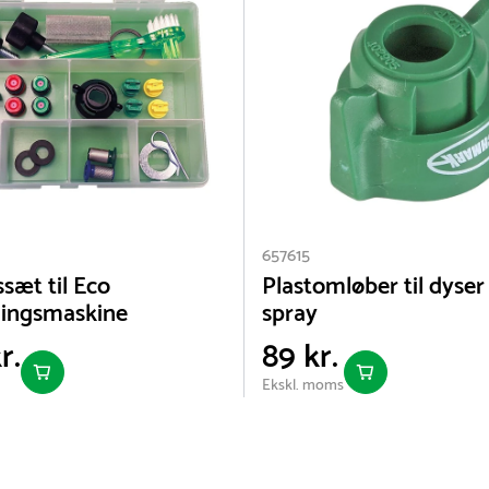
657615
sæt til Eco
Plastomløber til dyse
ningsmaskine
spray
r.
89 kr.
Ekskl. moms