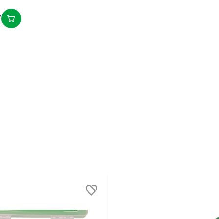
.
var at sikre korrekt bortskaffelse af
steder på Elretur.dk eller hos deres lokale
 kan med fordel søge vejledning på f.eks.
ing og selve affaldshåndteringen skal ske