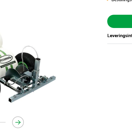
Leveringsin
Vi har et st
5.000 forske
- Leveringst
- Leveringsti
- I tilfælde 
telefon med 
Alle vores le
normalt blive
være længer