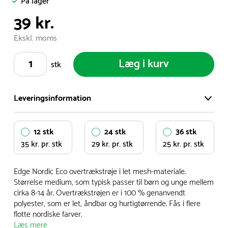
På lager
39 kr.
Ekskl. moms
Læg i kurv
stk
Leveringsinformation
Vi har et stort og effektivt lager på ca. 6.000 kvadratmeter
12 stk
24 stk
36 stk
med mere end 5.000 forskellige produkter på hylderne til
35 kr. pr. stk
29 kr. pr. stk
25 kr. pr. stk
omgående levering.
Edge Nordic Eco overtrækstrøje i let mesh-materiale.
- Leveringstiden på lagervarer er i Danmark normalt 1-3
Størrelse medium, som typisk passer til børn og unge mellem
hverdage
cirka 8-14 år. Overtrækstrøjen er i 100 % genanvendt
- Leveringstiden på specialvarer og bestillingsvarer oplyses
polyester, som er let, åndbar og hurtigtørrende. Fås i flere
flotte nordiske farver.
ved bestilling
Læs mere