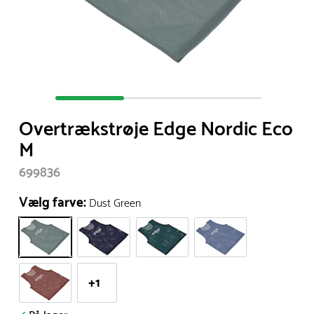
Item
1
Overtrækstrøje Edge Nordic Eco
of
M
3
699836
Vælg farve:
Dust Green
+1