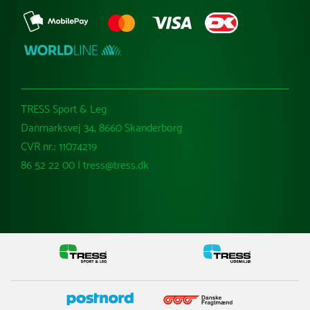
TRESS Sport & Leg
Danmarksvej 34, 8660 Skanderborg
CVR nr.: 11074219
86 52 22 00 | tress@tress.dk