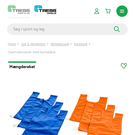
Hjem
Spil & Aktiviteter
Aktivitetsspil
Kastespil
Overtræksveste med burrebånd
Mængderabat