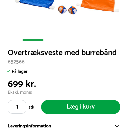
Item
1
Overtræksveste med burrebånd
of
4
652566
På lager
699 kr.
Ekskl. moms
Læg i kurv
stk
Leveringsinformation