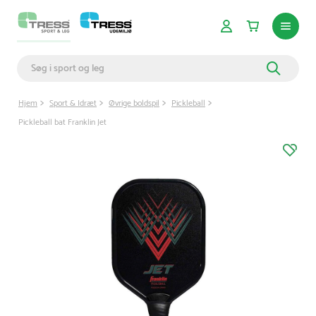
Hjem
Sport & Idræt
Øvrige boldspil
Pickleball
Pickleball bat Franklin Jet