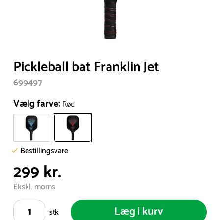
Item
Pickleball bat Franklin Jet
1
699497
of
1
Vælg farve:
Rød
Bestillingsvare
299 kr.
Ekskl. moms
Læg i kurv
stk