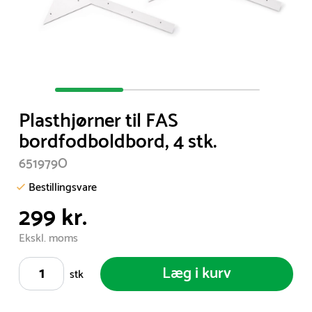
Item
1
Plasthjørner til FAS
of
bordfodboldbord, 4 stk.
3
651979O
Bestillingsvare
299 kr.
Ekskl. moms
Læg i kurv
stk