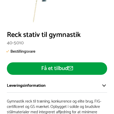
Item
Reck stativ til gymnastik
1
40-5010
of
1
Bestillingsvare
Få et tilbud
Leveringsinformation
Vi har et stort og effektivt lager på ca. 6.000 kvadratmeter
Gymnastik reck til træning, konkurrence og elite brug. FIG-
med mere end 5.000 forskellige produkter på hylderne til
certificeret og GS mærket. Opbygget i solide og brudsikre
stålmaterialer med integreret affjedring for at minimere
omgående levering.