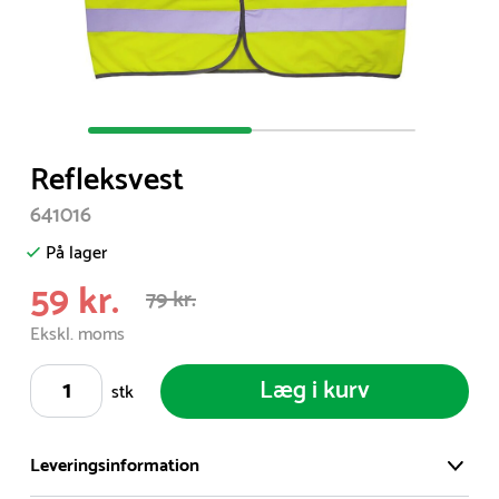
Item
1
Refleksvest
of
2
641016
På lager
59 kr.
79 kr.
Ekskl. moms
Læg i kurv
stk
Leveringsinformation