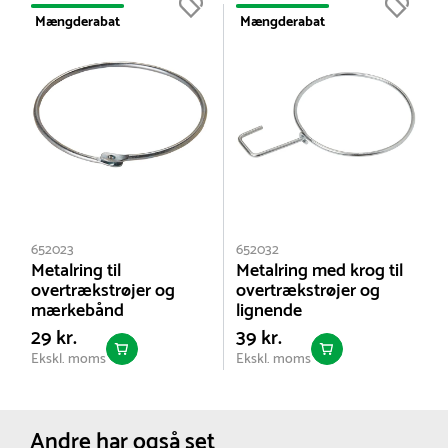
Farve:
Neongul
Mængderabat
Mængderabat
Størrelser:
XXXL
Senior
Netto vægt:
0.128 kg
652023
652032
Metalring til
Metalring med krog til
overtrækstrøjer og
overtrækstrøjer og
mærkebånd
lignende
29 kr.
39 kr.
Ekskl. moms
Ekskl. moms
Andre har også set