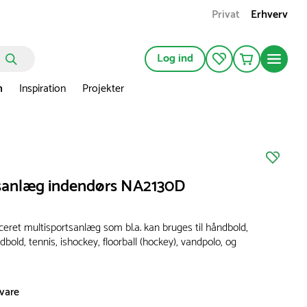
Privat
Erhverv
Log ind
n
Inspiration
Projekter
sanlæg indendørs NA2130D
eret multisportsanlæg som bl.a. kan bruges til håndbold,
odbold, tennis, ishockey, floorball (hockey), vandpolo, og
svare