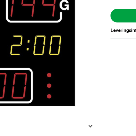
Leveringsin
Vi har et st
5.000 forske
- Leveringst
- Leveringsti
- I tilfælde 
telefon med 
Alle vores le
normalt blive
være længer