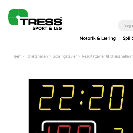
Motorik & Læring
Spil 
Hjem
Idrætshallen
Scoringstavler
Resultattavler til idrætshallen