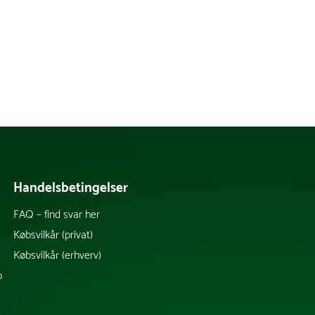
Handelsbetingelser
FAQ – find svar her
k
Købsvilkår (privat)
Købsvilkår (erhverv)
b