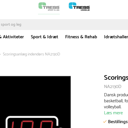
& Aktiviteter
Sport & Idræt
Fitness & Rehab
Idrætshalle
Scoringsanlæg indendørs NA2130D
Scoring
NA2130D
Dansk produc
basketball, f
volleyball.
Læs mere
Bestilling