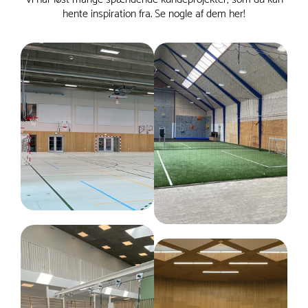
Privatkunder kan finde information om godkendte
hente inspiration fra. Se nogle af dem her!
indsamlingssteder på Elretur.dk eller hos deres
lokale genbrugsstation.
Erhvervskunder er selv ansvarlige for lovlig
bortskaffelse og kan med fordel søge vejledning på
f.eks. WastePlan.dk.
TRESS A/S tilbyder gerne vejledning herom, men al
returnering og selve affaldshåndteringen skal ske
via de relevante genanvendelsespunkter.