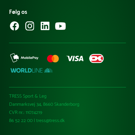
Bliv en del af vores e-mailklub
Købsvilkår (privat)
Whistleblowerordning
Specialdesign dit eget net
Følg os
Købsvilkår (erhverv)
TRESS Sport & Leg
Danmarksvej 34, 8660 Skanderborg
CVR nr.: 11074219
86 52 22 00 | tress@tress.dk