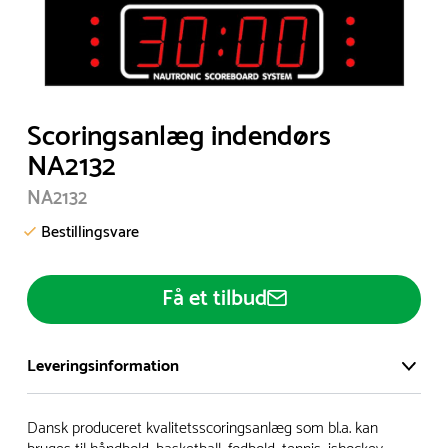
Item
Scoringsanlæg indendørs
1
NA2132
of
NA2132
1
Bestillingsvare
Få et tilbud
Leveringsinformation
Vi har et stort og effektivt lager på ca. 6.000 kvadratmeter
Dansk produceret kvalitetsscoringsanlæg som bl.a. kan