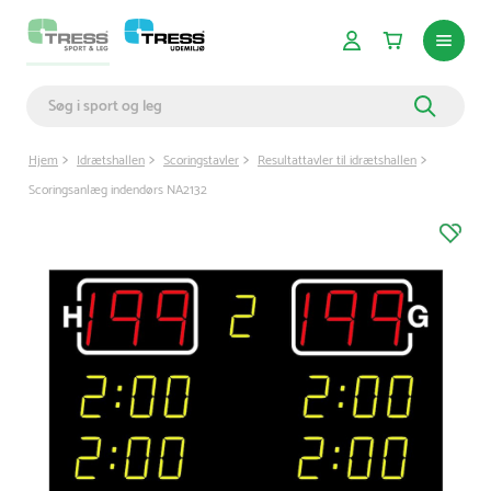
Hjem
Idrætshallen
Scoringstavler
Resultattavler til idrætshallen
Scoringsanlæg indendørs NA2132