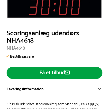
Item
Scoringsanlæg udendørs
1
NHA4618
of
NHA4618
1
Bestillingsvare
Få et tilbud
Leveringsinformation
Vi har et stort og effektivt lager på ca. 6.000 kvadratmeter
Klassisk udendørs stadionanlæg som viser tid (00:00-99:59)