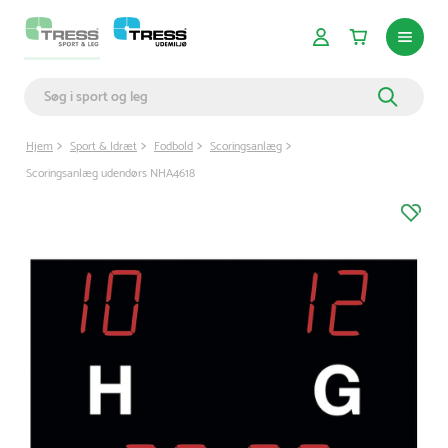
Hjem
Sport & Idræt
Fodbold
Scoringsanlæg
Scoringsanlæg udendørs NHA4618