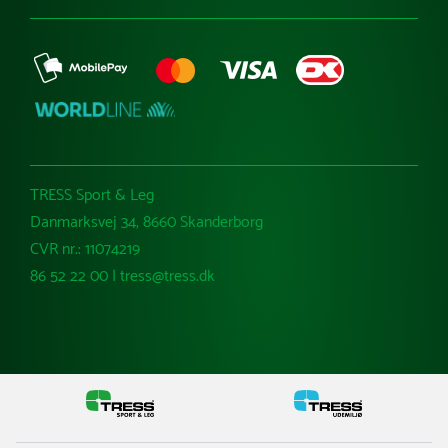
TRESS Sport & Leg
Danmarksvej 34, 8660 Skanderborg
CVR nr.: 11074219
86 52 22 00 | tress@tress.dk