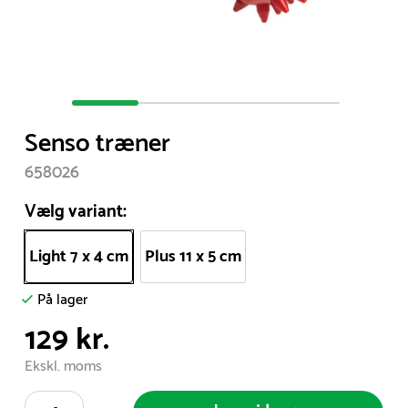
Item
1
Senso træner
of
4
658026
Vælg variant:
Light 7 x 4 cm
Plus 11 x 5 cm
På lager
129 kr.
Ekskl. moms