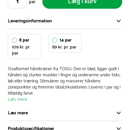
Læg i kurv
par
Leveringsinformation
Vi har et stort og effektivt lager på ca. 6.000 kvadratmeter
8 par
14 par
med mere end 5.000 forskellige produkter på hylderne til
109 kr. pr.
89 kr. pr. par
omgående levering.
par
- Leveringstiden på lagervarer er i Danmark normalt 1-3
Ovalformet håndtræner fra TOGU. Den er blød, ligger godt i
hverdage
hånden og styrker muskler i fingre og underarme under f.eks.
- Leveringstiden på specialvarer og bestillingsvarer oplyses
løb eller træning. Stimulerer og masserer håndens
zonepunkter og fremmer blodcirkulationen. Leveres i par og i
ved bestilling
tilfældig farve.
- I tilfælde af restordre vil kundeservice kontakte dig via e-
Læs mere
mail eller telefon med information om forventet
leveringstidspunkt
Læs mere
Alle vores legepladser produceres på bestilling, hvilket
Produktspecifikationer