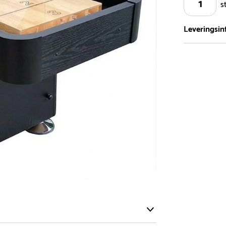
s
Leveringsin
Vi har et st
5.000 forske
- Leveringst
- Leveringsti
- I tilfælde 
telefon med 
Alle vores le
normalt blive
være længer