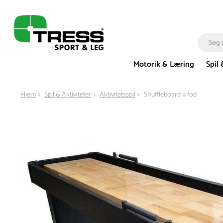
Motorik & Læring
Spil 
Hjem
Spil & Aktiviteter
Aktivitetsspil
Shuffleboard 9 fod