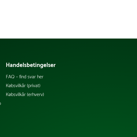
Handelsbetingelser
FAQ – find svar her
k
Købsvilkår (privat)
Købsvilkår (erhverv)
b