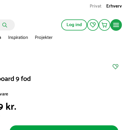
Privat
Erhverv
Log ind
n
Inspiration
Projekter
board 9 fod
svare
9 kr.
s