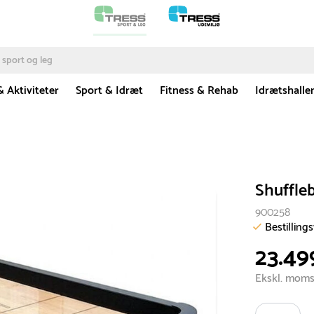
& Aktiviteter
Sport & Idræt
Fitness & Rehab
Idrætshalle
Shuffle
900258
Bestilling
23.49
Ekskl. mom