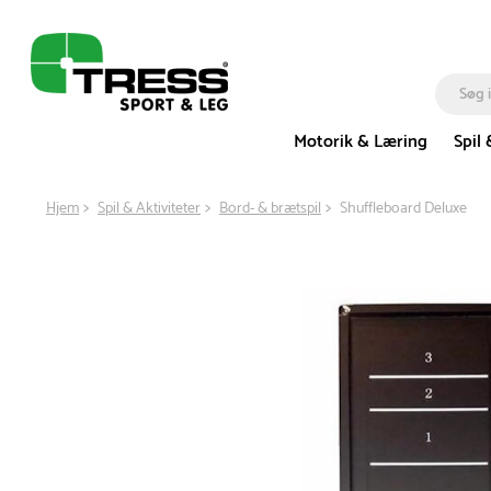
Motorik & Læring
Spil 
Hjem
Spil & Aktiviteter
Bord- & brætspil
Shuffleboard Deluxe