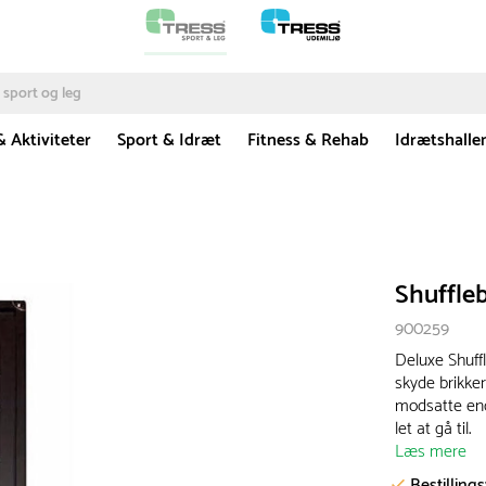
& Aktiviteter
Sport & Idræt
Fitness & Rehab
Idrætshalle
Shuffle
900259
Deluxe Shuffl
skyde brikke
modsatte ende
let at gå til.
Læs mere
Bestilling