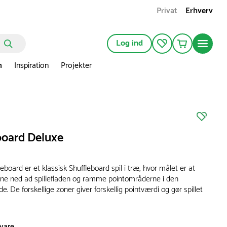
Privat
Erhverv
Log ind
n
Inspiration
Projekter
board Deluxe
eboard er et klassisk Shuffleboard spil i træ, hvor målet er at
rne ned ad spillefladen og ramme pointområderne i den
. De forskellige zoner giver forskellig pointværdi og gør spillet
svare