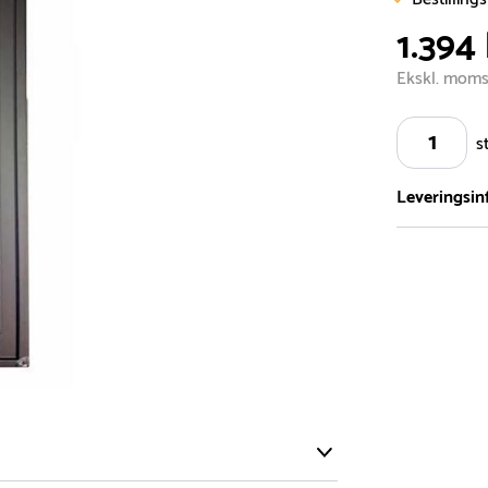
1.394 
Ekskl. mom
s
Leveringsin
Vi har et st
5.000 forske
- Leveringst
- Leveringsti
- I tilfælde 
telefon med 
Alle vores le