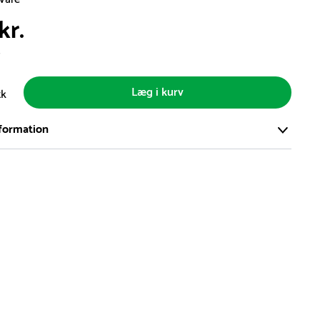
kr.
s
Læg i kurv
tk
formation
ort og effektivt lager på ca. 6.000 kvadratmeter med mere end
llige produkter på hylderne til omgående levering.
iden på lagervarer er i Danmark normalt 1-3 hverdage
den på specialvarer og bestillingsvarer oplyses ved bestilling
af restordre vil kundeservice kontakte dig via e-mail eller
information om forventet leveringstidspunkt
gepladser produceres på bestilling, hvilket betyder, at de