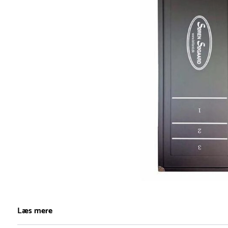
Item
1
Læs mere
of