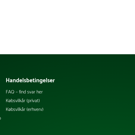
Handelsbetingelser
FAQ – find svar her
k
Købsvilkår (privat)
Købsvilkår (erhverv)
b