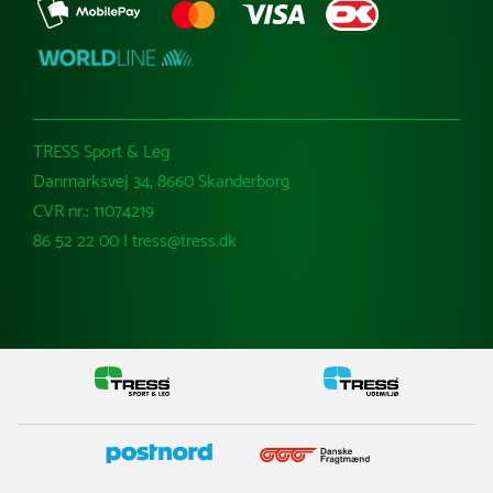
TRESS Sport & Leg
Danmarksvej 34, 8660 Skanderborg
CVR nr.: 11074219
86 52 22 00 | tress@tress.dk