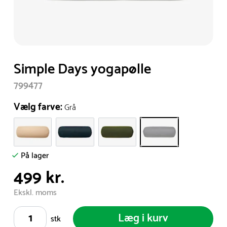
Item
Simple Days yogapølle
1
799477
of
1
Vælg farve:
Grå
På lager
499 kr.
Ekskl. moms
Læg i kurv
stk