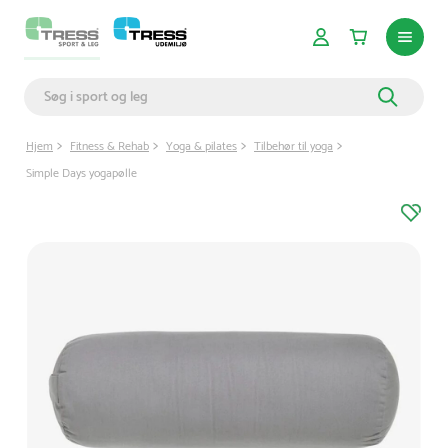
Hjem
Fitness & Rehab
Yoga & pilates
Tilbehør til yoga
Simple Days yogapølle