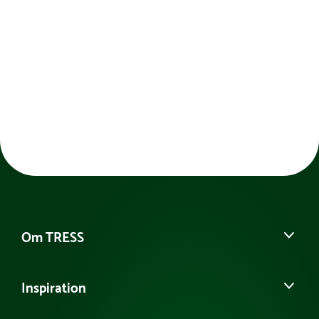
Quarterpipen er et oplagt valg til at lære drop-ins
og udvikle balance og koordination gennem
gentagende og tryg træning. Rampens design
muliggør gradvis progression, hvor skatere kan
tilpasse deres udfordringer efter erfaring og mod.
Konstruktionen er udviklet til at kunne bruges
udendørs året rundt og er sammensat af
vejrbestandige materialer som kantforsejlet fenol-
krydsfiner, trykimprægneret reglar og galvaniseret
stål. Skate-overfladen er udformet med special
kompositplader for et godt greb, og alle plader er
CNC-fræset og undersænket for præcision og jævn
overflade.
Om TRESS
Quarterpipen er udstyret med hjul og håndtag, så
den let kan flyttes og opbevares efter behov.
Om os
Inspiration
Vores historie
Kontakt kundeservice