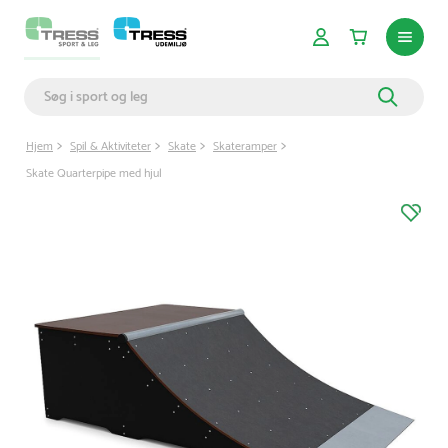
Hjem
Spil & Aktiviteter
Skate
Skateramper
Skate Quarterpipe med hjul