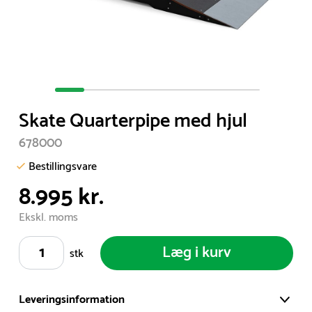
Item
1
Skate Quarterpipe med hjul
of
7
678000
Bestillingsvare
8.995 kr.
Ekskl. moms
Læg i kurv
stk
Leveringsinformation