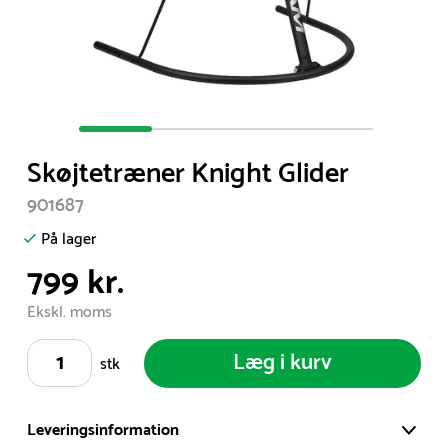
Item
1
Skøjtetræner Knight Glider
of
4
901687
På lager
799 kr.
Ekskl. moms
Læg i kurv
stk
Leveringsinformation