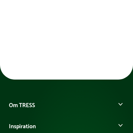
Længde :
68 cm
Farve:
Sort
Netto vægt:
1.85 kg
Belastning (max kg):
50 kg
Om TRESS
Om os
Inspiration
Vores historie