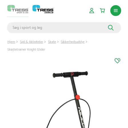
Hjem
Spil & Aktiviteter
Skate
Sikkerhedsudstyr
Skøjtetræner Knight Glider