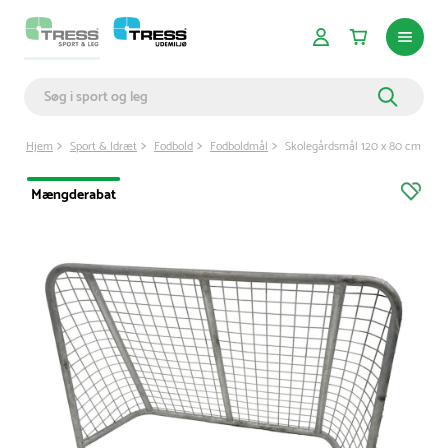
Hjem
Sport & Idræt
Fodbold
Fodboldmål
Skolegårdsmål 120 x 80 cm
Mængderabat