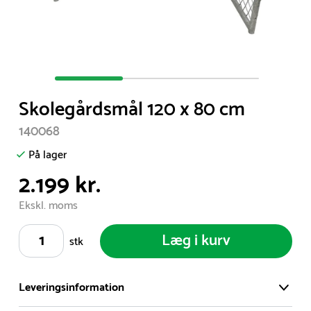
Item
1
Skolegårdsmål 120 x 80 cm
of
3
140068
På lager
2.199 kr.
Ekskl. moms
Læg i kurv
stk
Leveringsinformation