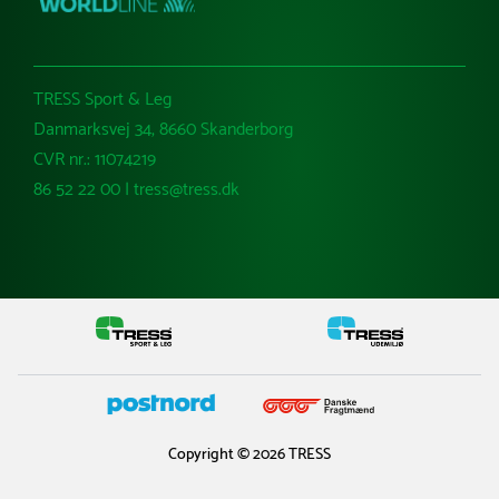
TRESS Sport & Leg
Danmarksvej 34, 8660 Skanderborg
CVR nr.: 11074219
86 52 22 00 | tress@tress.dk
Copyright © 2026 TRESS