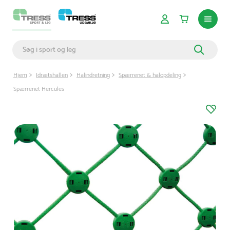
Hjem
Idrætshallen
Halindretning
Spærrenet & halopdeling
Spærrenet Hercules