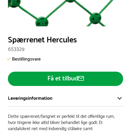
Item
Spærrenet Hercules
1
653329
of
1
Bestillingsvare
Få et tilbud
Leveringsinformation
Vi har et stort og effektivt lager på ca. 6.000 kvadratmeter
Dette spærrenet/fangnet er perfekt til det offentlige rum,
med mere end 5.000 forskellige produkter på hylderne til
hvor tingene ikke altid bliver behandlet lige godt. Et
vandalsikret net med indvendig stålwire samt
omgående levering.