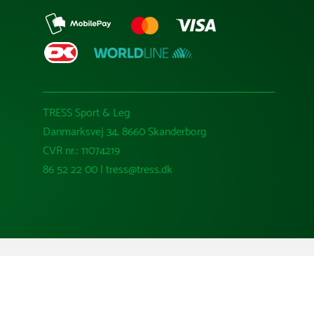
TRESS Sport & Leg
Danmarksvej 34, 8660 Skanderborg
CVR nr.: 11074219
86 52 22 00 | tress@tress.dk