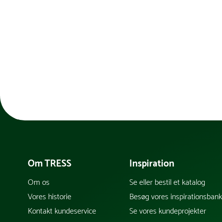
Om TRESS
Inspiration
Om os
Se eller bestil et katalog
Vores historie
Besøg vores inspirationsban
Kontakt kundeservice
Se vores kundeprojekter