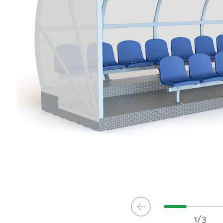
Item
1
1/3
of