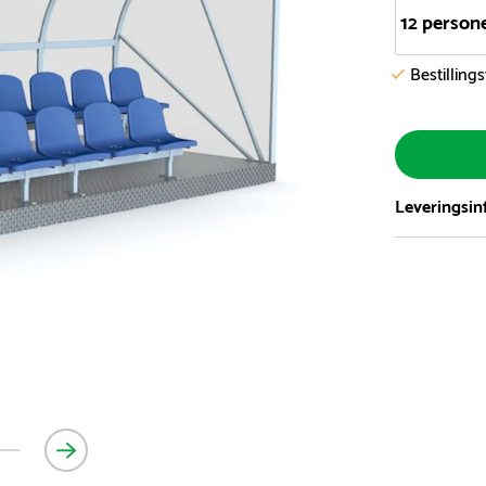
12 person
Bestilling
Leveringsin
Vi har et st
5.000 forske
- Leveringst
- Leveringsti
- I tilfælde 
telefon med 
Alle vores le