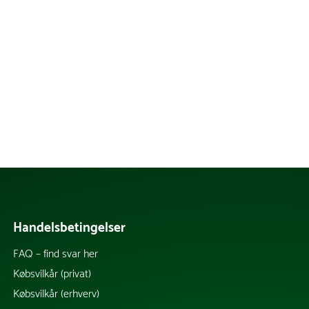
Handelsbetingelser
FAQ – find svar her
k
Købsvilkår (privat)
Købsvilkår (erhverv)