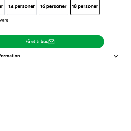
er
14 personer
16 personer
18 personer
svare
Få et tilbud
formation
ort og effektivt lager på ca. 6.000 kvadratmeter med mere end
llige produkter på hylderne til omgående levering.
iden på lagervarer er i Danmark normalt 1-3 hverdage
den på specialvarer og bestillingsvarer oplyses ved bestilling
af restordre vil kundeservice kontakte dig via e-mail eller
information om forventet leveringstidspunkt
gepladser produceres på bestilling, hvilket betyder, at de