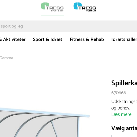
& Aktiviteter
Sport & Idræt
Fitness & Rehab
Idrætshalle
e Gamma
Spiller
670666
Udskiftningsb
og behov.
Læs mere
Vælg anta